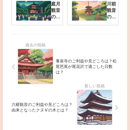
ット？
由
庭月
川前
ご利益
は？
観音
観音
や住職
最上
の灯
のご
と握手
町の
ろう
利益
が人
富沢
流し
は船
気！？
地区
は東
の安
にあ
北随
全！
るお
一！
見ど
寺を
お寺
ころ
紹
養泉寺のご利益や見どころは？松
にま
や観
介！
尾芭蕉が尾花沢で過ごした日数
つわ
光ス
は？
る伝
ポッ
説と
トも
は？
紹
介！
六椹観音のご利益や見どころは？
由来となったクヌギの木とは？