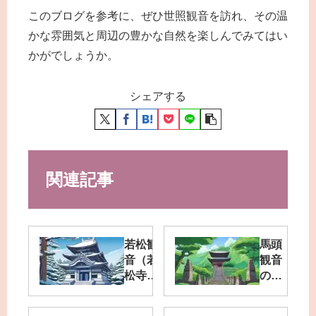
このブログを参考に、ぜひ世照観音を訪れ、その温
かな雰囲気と周辺の豊かな自然を楽しんでみてはい
かがでしょうか。
シェアする
関連記事
若松観
馬頭
音（若
観音
松寺）
のご
はパワ
利益
ースポ
の理