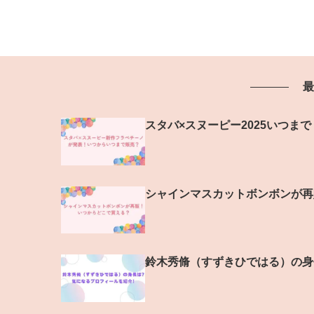
最
スタバ×スヌーピー2025いつま
シャインマスカットボンボンが再
鈴木秀脩（すずきひではる）の身